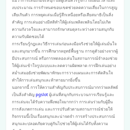
แม้ว่าการเล่นเกมจะสนุก แต่ผู้เล่นควรรู้จักวางแผนเวลาและ
งบประมาณ การกำหนดขอบเขตช่วยลดความเสี่ยงในการสูญ
เสียเกินตัว การหยุดเล่นเมื่อรู้สึกเหนื่อยหรือเสียสมาธิเป็นสิ่ง
สำคัญ การเล่นอย่างมีสติทำให้ผู้เล่นเพลิดเพลินโดยไม่เกิด
ความกังวลใจและสามารถรักษาสมดุลระหว่างความสนุกกับ
ความรับผิดชอบได้
การเรียนรู้กฎและวิธีการเล่นก่อนลงมือจริงช่วยให้ผู้เล่นมั่นใจ
และสนุกมากขึ้น การศึกษากลยุทธ์พื้นฐาน การดูตัวอย่างจากผู้
มีประสบการณ์ หรือการทดลองเล่นในสถานการณ์จำลองช่วย
ให้ผู้เล่นเข้าใจรูปแบบและลดความผิดพลาด การฝึกเล่นอย่าง
สม่ำเสมอยังช่วยพัฒนาทักษะการวางแผนและการตัดสินใจ
ทำให้การเล่นสนุกและท้าทายมากยิ่งขึ้น
นอกจากนี้ การให้ความสำคัญกับประสบการณ์มากกว่าผลลัพธ์
เป็นสิ่งสำคัญ
pgslot
ผู้เล่นที่สนุกกับกระบวนการเรียนรู้และ
การเล่นจะได้รับความพึงพอใจมากกว่า การเล่นร่วมกับผู้อื่น
การสังเกตการเล่น และการปรับตัวตามสถานการณ์ช่วยให้
กิจกรรมนี้เป็นเรื่องสนุกและน่าจดจำ การสร้างประสบการณ์
สนุกและปลอดภัยควบคู่กันไปช่วยให้ผู้เล่นได้รับทั้งความ